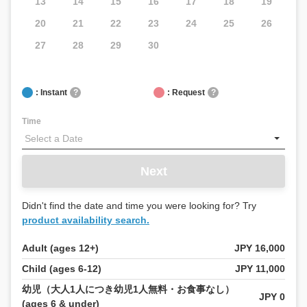
13
14
15
16
17
18
19
20
21
22
23
24
25
26
27
28
29
30
: Instant
?
: Request
?
Time
Next
Didn't find the date and time you were looking for? Try
product availability search.
Adult (ages 12+)
JPY 16,000
Child (ages 6-12)
JPY 11,000
幼児（大人1人につき幼児1人無料・お食事なし）
JPY 0
(ages 6 & under)