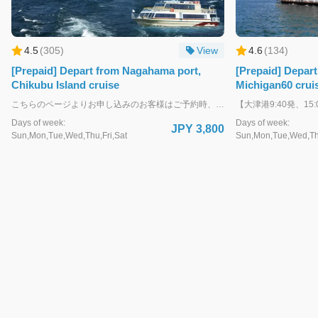
4.5
(
305
)
View
4.6
(
134
)
[Prepaid] Depart from Nagahama port,
[Prepaid] Depart
Chikubu Island cruise
Michigan60 cruis
こちらのページよりお申し込みのお客様はご予約時、クレジットカード決済にて事前にお支払いをお願いいたします。決済完了後、お客様ご自身による予約変更・キャンセルも可能です。(ご利用日前日15:00迄) 各種お手帳割引で申し込みのお客様、各種割引券や会員証をお持ちのお客様は下記ページよりお申し込みください。 https://biwakokisen.book.ntmg.com/products/0f36f86d-eae2-56b3-812a-2cf1094bc29c?lng=ja 決済完了後、ご利用日当日の割引対応は致しかねます。あらかじめご了承ください。 ・・・・・・・・・・・・・・・・・・・・・・・・・・・・・・・・ WEB予約が難しい方は、お電話・ＦＡＸでも予約受付いたします。 TEL：077-524-5000 FAX：077-524-7896
Days of week:
Days of week:
JPY 3,800
Sun,Mon,Tue,Wed,Thu,Fri,Sat
Sun,Mon,Tue,Wed,Thu