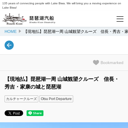
135 years of connecting people with Lake Biwa. We will bring you a moving experience on
Lake Biwa!
HOME
【現地払】琵琶湖一周 山城観望クルーズ 信長・秀吉・
Popularity Ranking
Recommended
Bookmarked
Recently Viewed
【現地払】琵琶湖一周 山城観望クルーズ 信長・
秀吉・家康の城と琵琶湖
Info
Lake Biwa Kisen Official Website
カルチャークルーズ
Otsu Port Departure
Login/Reservations