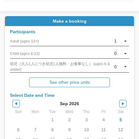
Make a booking
Participants
1
Adult (ages 12+)
0
Child (ages 6-12)
幼児（大人1人につき幼児1人無料・お食事なし） (ages 6 &
0
under)
See other price units
Select Date and Time
Sep 2026
Sun
Mon
Tue
Wed
Thu
Fri
Sat
1
2
3
4
5
6
7
8
9
10
11
12