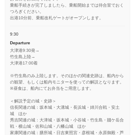
乗船手続きが完了しましたら、乗船開始までは待合室でおく
つろぎください。
出港10分前、乗船改札ゲートがオープンします。
9:30
Departure
大津港9:30発→
竹生島上陸→
大津港17:00着
※竹生島のみ上陸します。そのほかの関連史跡は、船内から
の観望、もしくは船内モニターを使っての解説となります。
※昼食は、船内にてお弁当をご用意します。
＜解説予定の城・史跡＞
信長関連の城：坂本城・大溝城・長浜城・姉川合戦・安土
城 ほか
秀吉関連の城：大津城・坂本城・小谷城・竹生島・賤ケ岳合
戦・横山城・佐和山城・八幡山城 ほか
家康関連の城：膳所城・日吉東照宮・彦根城・永原御殿・芦