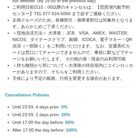
our website. (by 15:00 of the previous day)
ご利用日前日15：00以降のキャンセルは、【琵琶湖汽船予約
センター】TEL 077-524-5000 まで必ずご連絡ください。
企画クルーズのため、各種割引・身障者割引は対象外となりま
す。あらかじめご了承ください。
＜現地決済方法＞ 大津港： JCB、VISA、AMEX、MASTER、
NICOS、ダイナースクラブ、銀聯、ICOCA、電子マネー・QR
決済（一部除く）をご利用いただけます。 なお、交通系ICカ
ードは窓口にてチャージできませんので、事前に駅などでチャ
ージをお願いいたします。 その他の港：現金のみ利用可能
＜持ち物預かり所について＞大津港の待合室内にコインロッカ
ーがありますので、そちらをご利用ください。
天候により予定の航路、行程を変更する場合があります。
Cancellation Policies
Until 23:59, 4 days prior:
0%
Until 23:59, 2 days prior:
20%
Until 17:00 the day before:
50%
After 17:00 the day before:
100%