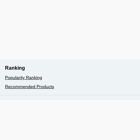
Ranking
Popularity Ranking
Recommended Products
077-524-5000
Book
booking@biwakokisen.co.jp
〒520-0047 大津市浜大津5丁目1番1号（大津港／総合
案内）予約センター